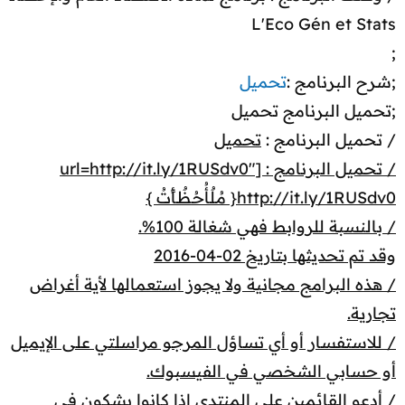
L'Eco Gén et Stats
;
;شرح البرنامج :
تحميل
;تحميل البرنامج تحميل
/ تحميل البرنامج :
تحميل
/ تحميل البرنامج : [url=http://it.ly/1RUSdv0"
http://it.ly/1RUSdv0{ مُـلٌأُحُـظٌـأًتُ }
/ بالنسبة للروابط فهي شغالة 100%.
وقد تم تحديثها بتاريخ 02-04-2016
/ هذه البرامج مجانية ولا يجوز استعمالها لأية أغراض
تجارية.
/ للاستفسار أو أي تساؤل المرجو مراسلتي على الإيميل
أو حسابي الشخصي في الفيسبوك.
/ أدعو القائمين على المنتدى إذا كانوا يشكون في