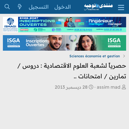
الدخول
التسجيل
Sciences économie et gestion
حصرياً لشعبة العلوم الاقتصادية : دروس /
تمارين / امتحانات ..
ب
ت
assim mad
28 ديسمبر 2013
ا
ا
د
ر
ئ
ي
ا
خ
ل
ا