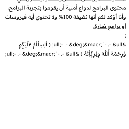
محتوى البرامج لدواع أمنية أن يقوموا بتجربة البرامج،
وأنا أؤكد لكم أنها نظيفة 100% ولا تحتوي أية فيروسات
أو برامج ضارة.
;
&ull;- .- &deg;&macr;`- .- &ull; ( أًلِسِلٌأًمٌ عّلّيًڳِمِ
وُرِحَمّة أٌلَلٌهَ وِبُرِڳِأِتَهٌ ) &ull;- .- &deg;&macr;`- .- &ull;