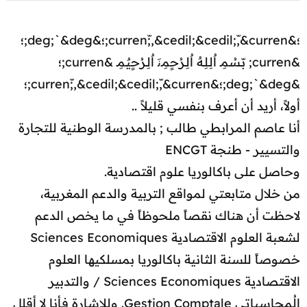
؛&curren;ّ,&cedil;&cedil;,ّ&curren;؛&deg;`&deg;؛
&curren; بّـسُمِـ اٌلِـلِـهٌ اٌلِـرُحٍمِـﻧَ اٌلِـرُحٍيٌـمِـ &curren;؛
&deg;`&deg;؛&curren;ّ,&cedil;&cedil;,ّ&curren;؛
أولاً، أريد أن أعرف بنفسي قليلاً ..
أنا عاصم المرابطي طالب ; بالمدرسة الوطنية للتجارة
والتسيير - طنجة ENCGT
وحاصل على باكالوريا علوم اقتصادية.
من خلال متابعتي لمواقع التربية والدعم المغربية،
لاحظت أن هناك نقصاً ملحوظاً في ما يخص الدعم
لشعبة العلوم الاقتصادية Sciences Economiques
خصوصاً للسنة الثانية باكالوريا بمسلكيها العلوم
الاقتصادية Sciences Economiques / والتدبير
الُمحاسباتي Gestion Comptale. وللإشارة فأنا لا أقلل