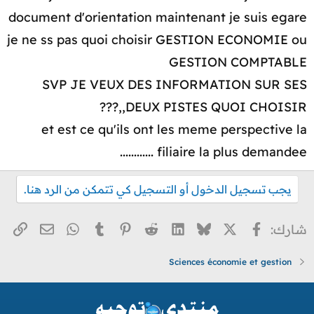
document d'orientation maintenant je suis egare
je ne ss pas quoi choisir GESTION ECONOMIE ou
GESTION COMPTABLE
SVP JE VEUX DES INFORMATION SUR SES
DEUX PISTES QUOI CHOISIR,,???
et est ce qu'ils ont les meme perspective la
filiaire la plus demandee ............
يجب تسجيل الدخول أو التسجيل كي تتمكن من الرد هنا.
X
فيسبوك
Bluesky
LinkedIn
Reddit
Pinterest
Tumblr
WhatsApp
الر
البريد ا
شارك:
Sciences économie et gestion