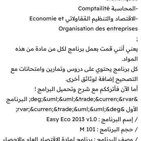
-المحاسبة Comptailité
-الاقتصاد والتنظيم المُقاولاتي Economie et
Organisation des entreprises
;
يعني أنني قمت بعمل برنامج لكل من مادة من هذه
المواد.
كل برنامج يحتوي على دروس وتمارين وامتحانات مع
التصحيح إضافة لوثائق أخرى.
أما الآن فأترككم مع شرح وتحميل البرامج !
&deg;&uml;&uml;&trade;&curren;&rvar; الـبـرنـامـج
الأول &rvar;&curren;&trade;&uml;&uml;&deg;
/ إسم البرنامج : Easy Eco 2013 v1.0
/ حجم البرنامج : 101 M
/ وصف البرنامج : برنامج لمادة الاقتصاد العام والإحصاء