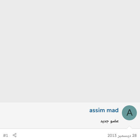
م
ل
و
ب
ض
د
و
ء
ع
assim mad
A
عضو جديد
28 ديسمبر 2013
#1