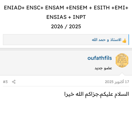
ENIAD+ ENSC+ ENSAM +ENSEM + ESITH +EMI+
ENSIAS + INPT
2025 / 2026​
الاستاذ
و
حمد الله
ا
ل
ت
oufathfils
ف
عضو جديد
ا
ع
17 أكتوبر 2025
#3
ل
ا
السلام عليكم.جزاكم الله خيرا
ت
: