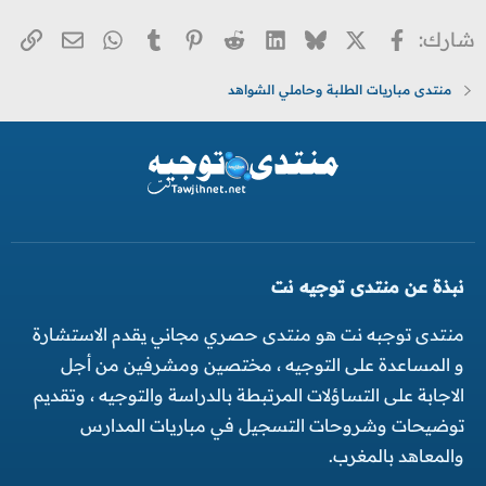
ف
ا
X
فيسبوك
Bluesky
LinkedIn
Reddit
Pinterest
Tumblr
WhatsApp
الر
البريد ا
شارك:
ع
ل
منتدى مباريات الطلبة وحاملي الشواهد
ا
ت
:
نبذة عن منتدى توجيه نت
منتدى توجبه نت هو منتدى حصري مجاني يقدم الاستشارة
و المساعدة على التوجيه ، مختصين ومشرفين من أجل
الاجابة على التساؤلات المرتبطة بالدراسة والتوجيه ، وتقديم
توضيحات وشروحات التسجيل في مباريات المدارس
والمعاهد بالمغرب.