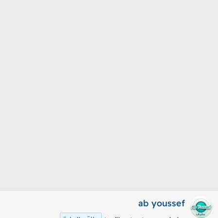
م
ل
و
ب
ض
د
و
ء
ع
ab youssef