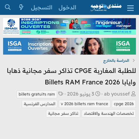
الدخول
التسجيل
الدراسة بالخارج
للطلبة المغاربة CPGE تذاكر سفر مجانية ذهابا
وايابا 2026 Billets RAM France
ب
ت
ا
ab youssef
3 يونيو 2026
billets gratuits ram
ا
ا
ل
cpge 2026
v 2026 billets ram france
المدارس الفرنسية
د
ر
و
تخصصات الهندسة والاقتصاد
تذاكر سفر مجانية
ئ
ي
س
ا
خ
و
ل
ا
م