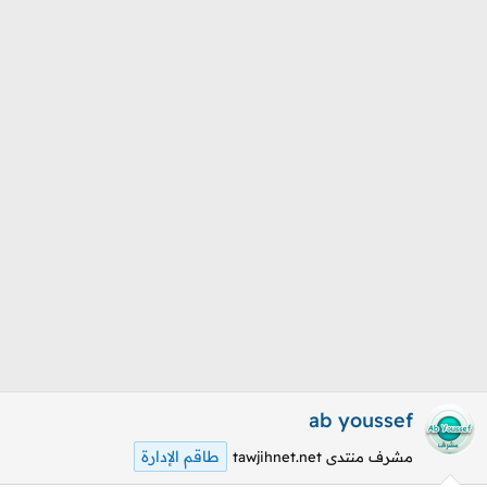
م
ل
و
ب
ض
د
و
ء
ع
ab youssef
طاقم الإدارة
مشرف منتدى tawjihnet.net