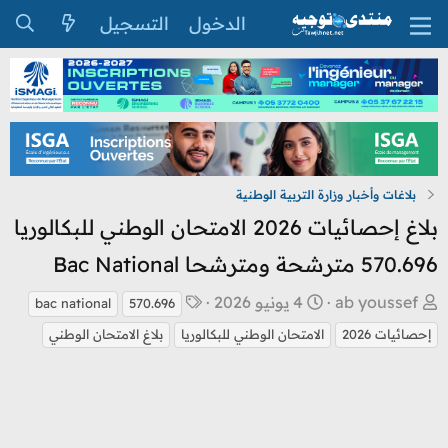
الدخول
التسجيل
بلاغات وأخبار وزارة التربية الوطنية
بلاغ إحصائيات 2026 الامتحان الوطني للبكالوريا
570.696 مترشحة ومترشحا Bac National
ب
ت
ا
ab youssef
4 يونيو 2026
bac national
570.696
ا
ا
ل
إحصائيات 2026
الامتحان الوطني للبكالوريا
بلاغ الامتحان الوطني
د
ر
و
ئ
ي
س
ا
خ
و
ل
ا
م