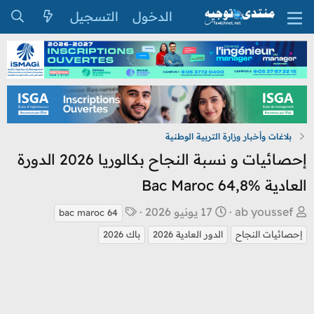
الدخول
التسجيل
بلاغات وأخبار وزارة التربية الوطنية
إحصائيات و نسبة النجاح بكالوريا 2026 الدورة
العادية Bac Maroc 64,8%
ب
ت
ا
ab youssef
17 يونيو 2026
bac maroc 64
ا
ا
ل
إحصائيات النجاح
الدور العادية 2026
باك 2026
د
ر
و
ئ
ي
س
ا
خ
و
ل
ا
م