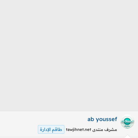
م
ل
و
ب
ض
د
و
ء
ع
ab youssef
طاقم الإدارة
مشرف منتدى tawjihnet.net