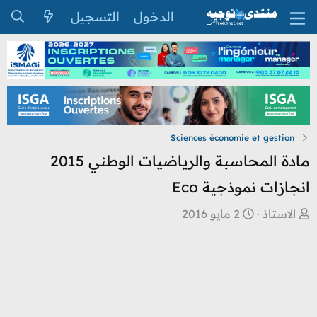
الدخول
التسجيل
Sciences économie et gestion
مادة المحاسبة والرياضيات الوطني 2015
انجازات نموذجية Eco
ب
ت
الاستاذ
2 مايو 2016
ا
ا
د
ر
ئ
ي
ا
خ
ل
ا