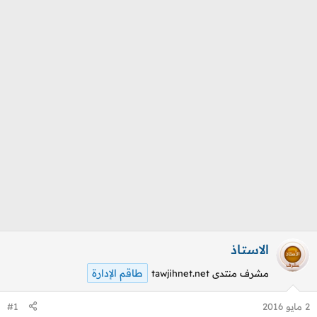
م
ل
و
ب
ض
د
و
ء
ع
الاستاذ
طاقم الإدارة
مشرف منتدى tawjihnet.net
2 مايو 2016
#1