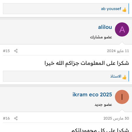
ab youssef
ا
ل
ت
alilou
A
ف
عضو مشارك
ا
ع
11 مايو 2024
#15
ل
ا
شكرا على المعلومات جزاكم الله خيرا
ت
:
الاستاذ
ا
ل
ت
ikram eco 2025
I
ف
عضو جديد
ا
ع
30 مارس 2025
#16
ل
ا
شكرا على كل مجهوداتكم