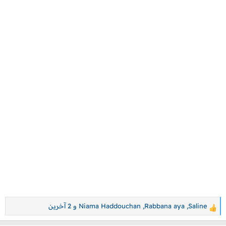
Saline
,
Rabbana aya
,
Niama Haddouchan
و 2 آخرين
ا
ل