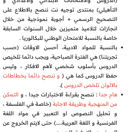
(الدروس والامتحانات الابتدائي والاعدادي و
التأهيلي) بمنتدى توجيه نت ننصح بالاطلاع على
التصحيح الرسمي + أجوبة نموذجية من خلال
انجازات لتلاميذ متميزين خلال السنوات السابقة
خاصة بالنسبة للامتحان الوطني للبكالوريا .​
بالنسبة للمواد الادبية، أحسن الاوقات (حسب
تجربتنا) هي الفترة الصباحية، ويجب دائما تلخيص
الدروس بأسلوب شخصي لأهم الافكار ، وليس
حفظ الدروس كما هي (
و ننصح دائما بخطاطات
بالالوان تلخص الدروس
).​
هام جدا
: ننصح بقراءة الاختبارات جيدا ، و
التمكن
من المنهجية وطريقة الاجابة
(
خاصة في الفلسفة ،
و تحليل النصوص او التعبير في مواد اللغة
الفرنسية و اللغة العربية.....) حتى لايتم الخروج عن