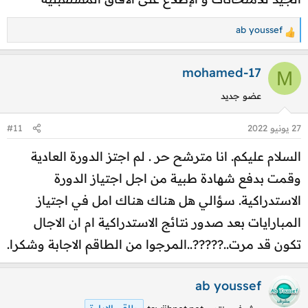
ab youssef
ا
ل
ت
mohamed-17
M
ف
عضو جديد
ا
ع
27 يونيو 2022
#11
ل
ا
السلام عليكم. انا مترشح حر . لم اجتز الدورة العادية
ت
وقمت بدفع شهادة طبية من اجل اجتياز الدورة
:
الاستدراكية. سؤالي هل هناك هناك امل في اجتياز
المبارايات بعد صدور نتائج الاستدراكية ام ان الاجال
تكون قد مرت..?????..المرجوا من الطاقم الاجابة وشكرا.
ab youssef