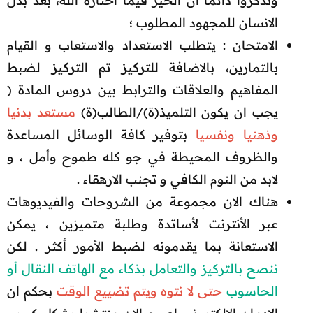
وتذكروا دائما أن الخير فيما اختاره الله، بعد بذل
الانسان للمجهود المطلوب ؛​
الامتحان : يتطلب الاستعداد والاستعاب و القيام
بالتمارين، بالاضافة
للتركيز تم التركيز
لضبط
المفاهيم والعلاقات والترابط بين دروس المادة (
يجب ان يكون التلميذ(ة)/الطالب(ة)
مستعد بدنيا
وذهنيا ونفسيا
بتوفير كافة الوسائل المساعدة
والظروف المحيطة في جو كله طموح وأمل ، و
لابد من النوم الكافي و تجنب الارهقاء .​
هناك الان مجموعة من الشروحات والفيديوهات
عبر الأنترنت لأساتدة وطلبة متميزين ، يمكن
الاستعانة بما يقدمونه لضبط الأمور أكثر . لكن
ننصح بالتركيز والتعامل بذكاء مع الهاتف النقال أو
الحاسوب
حتى لا نتوه ويتم تضييع الوقت
بحكم ان