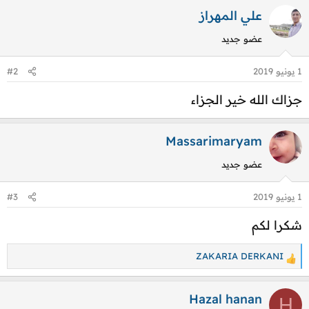
ت
علي المهراز
ف
عضو جديد
ا
ع
1 يونيو 2019
#2
ل
ا
جزاك الله خير الجزاء
ت
:
Massarimaryam
عضو جديد
1 يونيو 2019
#3
شكرا لكم
ZAKARIA DERKANI
ا
ل
ت
Hazal hanan
H