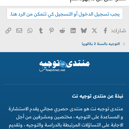
ت
:
يجب تسجيل الدخول أو التسجيل كي تتمكن من الرد هنا.
X
فيسبوك
Bluesky
LinkedIn
Reddit
Pinterest
Tumblr
WhatsApp
الر
البريد ا
شارك:
التوجيه بالسنة 2 بكالوريا
نبذة عن منتدى توجيه نت
منتدى توجبه نت هو منتدى حصري مجاني يقدم الاستشارة
و المساعدة على التوجيه ، مختصين ومشرفين من أجل
الاجابة على التساؤلات المرتبطة بالدراسة والتوجيه ، وتقديم