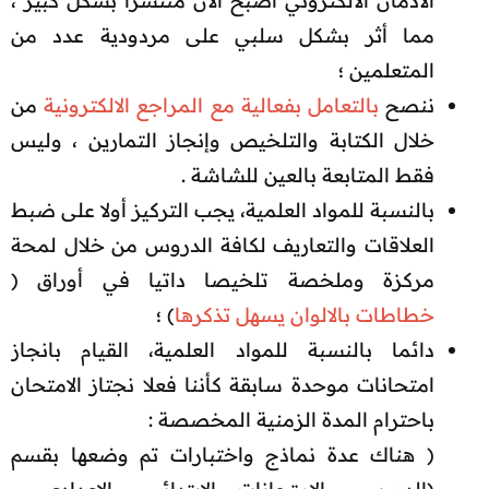
الادمان الالكتروني اصبح الان منتشرا بشكل كبير ،
مما أثر بشكل سلبي على مردودية عدد من
المتعلمين ؛​
ننصح
بالتعامل بفعالية مع المراجع الالكترونية
من
خلال الكتابة والتلخيص وإنجاز التمارين ، وليس
فقط المتابعة بالعين للشاشة .​
بالنسبة للمواد العلمية، يجب التركيز أولا على ضبط
العلاقات والتعاريف لكافة الدروس من خلال لمحة
مركزة وملخصة تلخيصا داتيا في أوراق (
خطاطات بالالوان يسهل تذكرها
) ؛​
دائما بالنسبة للمواد العلمية، القيام بانجاز
امتحانات موحدة سابقة كأننا فعلا نجتاز الامتحان
باحترام المدة الزمنية المخصصة :
( هناك عدة نماذج واختبارات تم وضعها بقسم