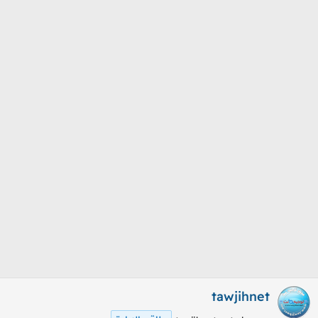
م
ل
و
ب
ض
د
و
ء
ع
tawjihnet