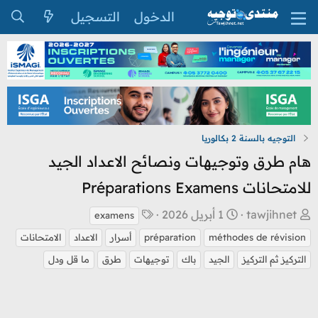
الدخول
التسجيل
التوجيه بالسنة 2 بكالوريا
هام طرق وتوجيهات ونصائح الاعداد الجيد
للامتحانات Préparations Examens
ب
ت
ا
tawjihnet
1 أبريل 2026
examens
ا
ا
ل
méthodes de révision
préparation
أسرار
الاعداد
الامتحانات
د
ر
و
التركيز ثم التركيز
الجيد
باك
توجيهات
طرق
ما قل ودل
ئ
ي
س
ا
خ
و
ل
ا
م