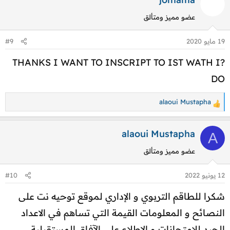
عضو مميز ومتألق
19 مايو 2020
#9
?THANKS I WANT TO INSCRIPT TO IST WATH I
DO
alaoui Mustapha
ا
ل
ت
alaoui Mustapha
A
ف
عضو مميز ومتألق
ا
ع
12 يونيو 2022
#10
ل
ا
شكرا للطاقم التربوي و الإداري لموقع توحيه نت على
ت
النصائح و المعلومات القيمة التي تساهم في الاعداد
:
الجيد للامتحانات و الإطلاع على الآفاق المستقبلية