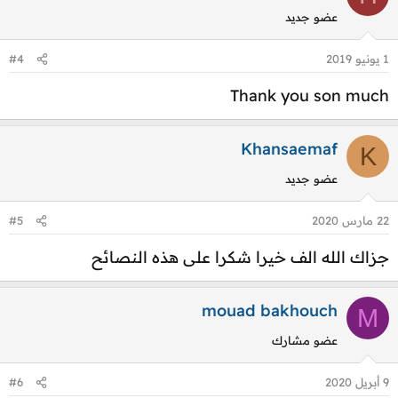
ف
عضو جديد
ا
ع
1 يونيو 2019
#4
ل
ا
Thank you son much
ت
:
Khansaemaf
K
عضو جديد
22 مارس 2020
#5
جزاك الله الف خيرا شكرا على هذه النصائح
mouad bakhouch
M
عضو مشارك
9 أبريل 2020
#6