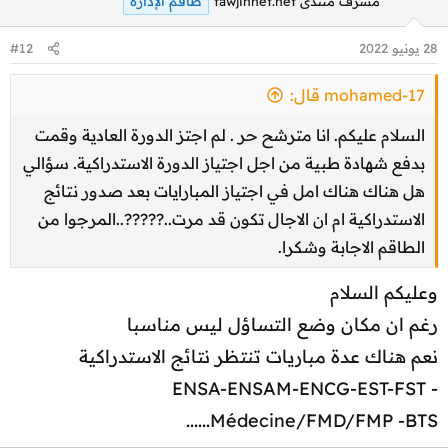
طاقم الإدارة
مشرف منتدى tawjihnet.net
28 يونيو 2022
#12
mohamed-17 قال:
السلام عليكم. انا مترشح حر . لم اجتز الدورة العادية وقمت
بدفع شهادة طبية من اجل اجتياز الدورة الاستدراكية. سؤالي
هل هناك هناك امل في اجتياز المبارايات بعد صدور نتائج
الاستدراكية ام ان الاجال تكون قد مرت..?????..المرجوا من
الطاقم الاجابة وشكرا.
وعليكم السلام
رغم ان مكان وضع التساؤل ليس مناسبا
نعم هناك عدة مباريات تنتظر نتائج الاستدراكية
ENSA-ENSAM-ENCG-EST-FST -
Médecine/FMD/FMP -BTS......