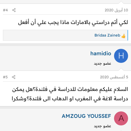
10 أبريل 2020
#4
لكي أتم دراستي بالامارات ماذا يجب علي أن أفعل
Bridaa Zaineb
ا
ل
ت
hamidio
H
ف
عضو جديد
ا
ع
5 أغسطس 2020
#5
ل
ا
السلام عليكم معلومات للدراسة في فلندة؟هل يمكن
ت
دراسة الاغة في المغرب او الدهاب الى فلندة؟وشكرا
:
AMZOUG YOUSSEF
A
عضو جديد