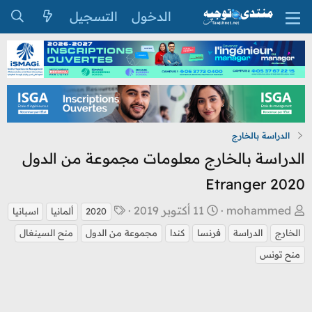
الدخول
التسجيل
الدراسة بالخارج
الدراسة بالخارج معلومات مجموعة من الدول
2020 Etranger
ب
ت
ا
mohammed
11 أكتوبر 2019
2020
ألمانيا
اسبانيا
ا
ا
ل
الخارج
الدراسة
فرنسا
كندا
مجموعة من الدول
منح السينغال
د
ر
و
منح تونس
ئ
ي
س
ا
خ
و
ل
ا
م