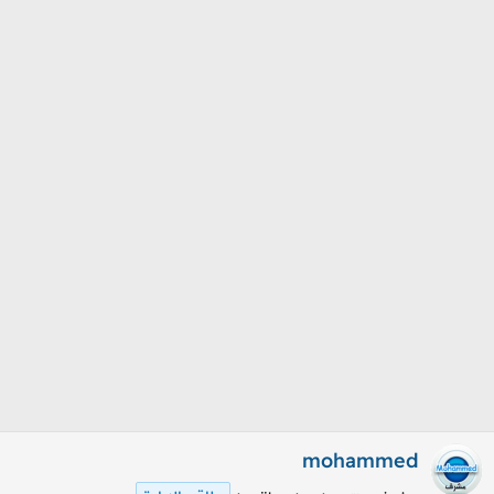
م
ل
و
ب
ض
د
و
ء
ع
mohammed