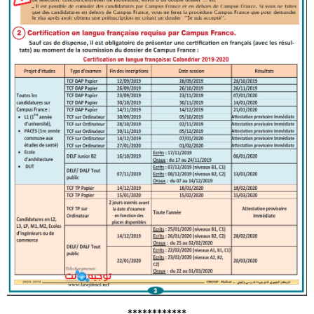
************