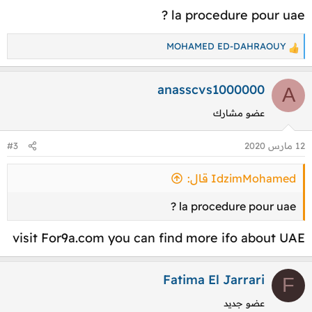
ا
la procedure pour uae ?
ت
:
MOHAMED ED-DAHRAOUY
ا
ل
ت
anasscvs1000000
A
ف
عضو مشارك
ا
ع
12 مارس 2020
#3
ل
ا
IdzimMohamed قال:
ت
:
la procedure pour uae ?
visit For9a.com you can find more ifo about UAE
Fatima El Jarrari
F
عضو جديد