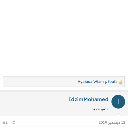
foufa
و
Ayatada Wiam
ا
ل
ت
IdzimMohamed
I
ف
عضو جديد
ا
ع
12 ديسمبر 2019
#2
ل