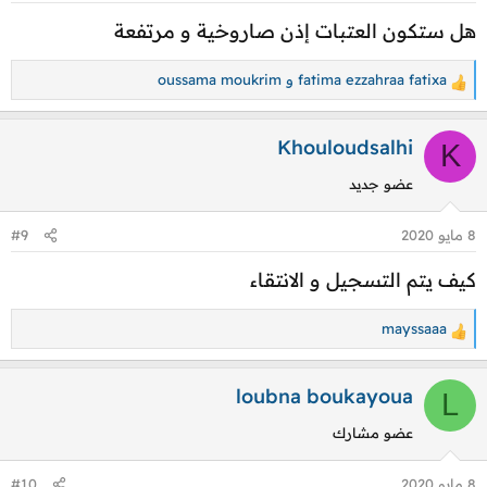
هل ستكون العتبات إذن صاروخية و مرتفعة
fatima ezzahraa fatixa
و
oussama moukrim
ا
ل
ت
Khouloudsalhi
K
ف
عضو جديد
ا
ع
8 مايو 2020
#9
ل
ا
كيف يتم التسجيل و الانتقاء
ت
:
mayssaaa
ا
ل
ت
loubna boukayoua
L
ف
عضو مشارك
ا
ع
8 مايو 2020
#10