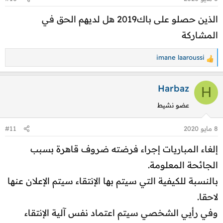
ل
ا
الذين حصلو على باك2019 هل لديهم الحق في
ت
المشاركة
:
imane laaroussi
ا
ل
ت
Harbaz
H
ف
عضو نشيط
ا
ع
8 مايو 2020
#11
ل
ا
إلغاء المباريات إجراء فرضته ضروف قاهرة بسبب
ت
الجائحة المعلومة.
:
بالنسبة للكيفية التي سيتم بها الإنتقاء سيتم الإعلان عنها
لاحقا.
وفي رأيي الشخصي سيتم اعتماد نفس آلية الإنتقاء