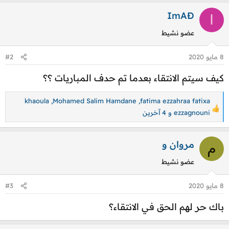
ل
ت
ImAĐ
I
ف
عضو نشيط
ا
ع
8 مايو 2020
#2
ل
ا
كيف سيتم الانتقاء بعدما تم حدف المباريات ؟؟
ت
:
khaoula
,
Mohamed Salim Hamdane
,
fatima ezzahraa fatixa
ا
ezzagnouni
و 4 آخرين
ل
ت
مروان و
م
ف
ا
عضو نشيط
ع
ل
8 مايو 2020
#3
ا
باك حر لهم الحق في الانتقاء؟
ت
: