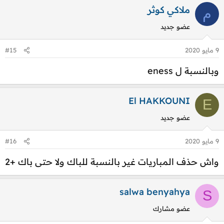
ملاكي كوثر
م
عضو جديد
9 مايو 2020
#15
وبالنسبة ل eness
El HAKKOUNI
E
عضو جديد
9 مايو 2020
#16
واش حذف المباريات غير بالنسبة للباك ولا حتى باك +2​
salwa benyahya
S
عضو مشارك