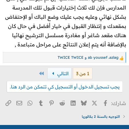
المدارس فإن لك ثلاث إختيارات قبول تلك المدرسة
بشكل نهائي وعليه يجب عليك وضع الباك أو الإحتفاض
بمقعدك و إنتظار القبول في خيار أفضل في حال كان
هناك مقعد شاغر أو مغادرة مسلسل الترشيح نهائيا
بالإضافة أنه يتم إعلان النتائج على مراحل متباعدة ,
azlag
،
ab youssef
و
TWICE TWICE
ا
ل
الاخير
1 من 3
التالي
ت
ف
يجب تسجيل الدخول أو التسجيل كي تتمكن من الرد هنا.
ا
ع
ل
X
فيسبوك
Bluesky
LinkedIn
Reddit
Pinterest
Tumblr
WhatsApp
الر
البريد ا
شارك:
ا
ت
التوجيه بالسنة 2 بكالوريا
: