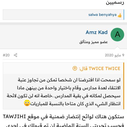
رسميين
salwa benyahya
ا
ل
ت
Amz Kad
A
ف
عضو مميز ومتألق
ا
ع
9 مايو 2020
#20
ل
ا
TWICE TWICE قال:
ت
:
لو سمحت اذا افترضنا ان شخصا تمكن من تجاوز عتبة
الانتقاء لعدة مدارس وقام باختيار واحدة من بينهن مادا
سيحصل لمكانه في بقية المدارس .خاصة انه لن تكون لائحة
انتظار الشيء الذي كان متاحا بالنسبة للمباريات
ستكون هناك لوائح إنتضار ضمنية في موقع TAWJIHI
فحسب تجربتي السنة الماضية إن تم قبولك في إحدى