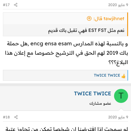
9 مايو 2020
#17
tawjihnet قال:
نعم مثل EST FST فهي تقبل باك قديم
و بالنسبة لهذه المدارس encg ensa esam ,هل حملة
باك 2019 لهم الحق في الترشيح خصوصا مع إعلان هذا
البلاغ؟؟؟
TWICE TWICE
ا
ل
ت
TWICE TWICE
T
ف
عضو مشارك
ا
ع
9 مايو 2020
#18
ل
ا
لو سمحت اذا افترضنا ان شخصا تمكن من تجاوز عتبة