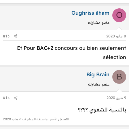
ل
ت
Oughriss ilham
O
ف
عضو مشارك
ا
ع
8 مايو 2020
#13
ل
ا
Et Pour
BAC+2
concours ou bien seulement
ت
sélection
:
Big Brain
B
عضو مشارك
9 مايو 2020
#14
بالنسبة للشفوي ؟؟؟؟
التعديل الأخير بواسطة المشرف:
9 مايو 2020