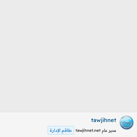
م
ل
و
ب
ض
د
و
ء
ع
tawjihnet
طاقم الإدارة
مدير عام tawjihnet.net