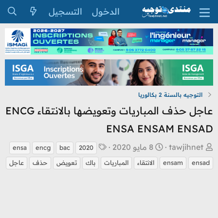
الدخول
التسجيل
التوجيه بالسنة 2 بكالوريا
عاجل حذف المباريات وتعويضها بالانتقاء ENCG
ENSA ENSAM ENSAD
ب
ت
ا
tawjihnet
8 مايو 2020
ensa
encg
bac
2020
ا
ا
ل
ensad
ensam
الانتقاء
المباريات
باك
تعويض
حذف
عاجل
د
ر
و
ئ
ي
س
ا
خ
و
ل
ا
م