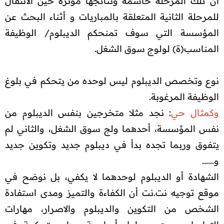
أن تلك المرحلة حاسمة ونتائجها مؤثرة حين الانتقال
للمرحلة الثانية المتعلقة بالمباريات و أثناء البحث عن
المؤسسة التي سوف تمنحكم الديبلوم/ الوظيفة
المناسب(ة) لولوج سوق الشغل.
نوع وتخصص الديبلوم ليس لوحده من يتحكم في بلوغ
الوظيفة المرغوبة.
وكمثال حي
: نجد مثلا متخرجين بنفس الديبلوم من
نفس المؤسسة، أحدهما ولج سوق الشغل، والثاني لم
يتفوق وربما تجده بدأ في ديبلوم جديد وتكوين جديد
و......
الشهادة أو الديبلوم لوحدهما لا يكفي، بل نوضح في
موقع توجيه نت.نت أن الكفاءة والتميز ومدى استفادة
الشخص من التكوين والديبلوم والاصرار، مهارات