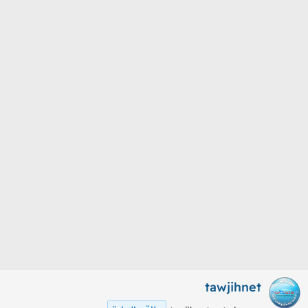
م
ل
و
ب
ض
د
و
ء
ع
tawjihnet