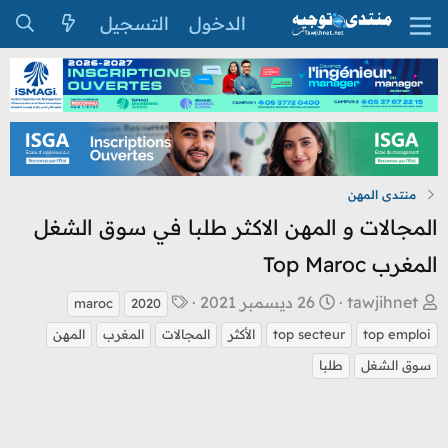
الدخول
التسجيل
منتدى المهن
المجالات و المهن الاكثر طلبا في سوق الشغل
المغرب Top Maroc
ب
ت
ا
tawjihnet
26 ديسمبر 2021
maroc
2020
ا
ا
ل
top emploi
top secteur
الأكثر
المجالات
المغرب
المهن
د
ر
و
سوق الشغل
طلبا
ئ
ي
س
ا
خ
و
ل
ا
م