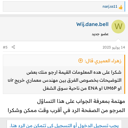
narj.ss11
ا
ل
ت
Wij.dane.bell
W
ف
عضو جديد
ا
ع
14 يوليو 2023
#5
ل
ا
زهراء العميري قال:
ت
:
شكرا على هده المعلومات القيمة ارجو منك بعض
التوضيحات بخصوص الفرق بين مهندس معماري خريج uir
او UM6P او ENA من ناحية سوق الشغل
مهتمة بمعرفة الجواب على هذا التساؤل
المرجو من الصفحة الرد في أقرب وقت ممكن وشكرا
يجب تسجيل الدخول أو التسجيل كي تتمكن من الرد هنا.