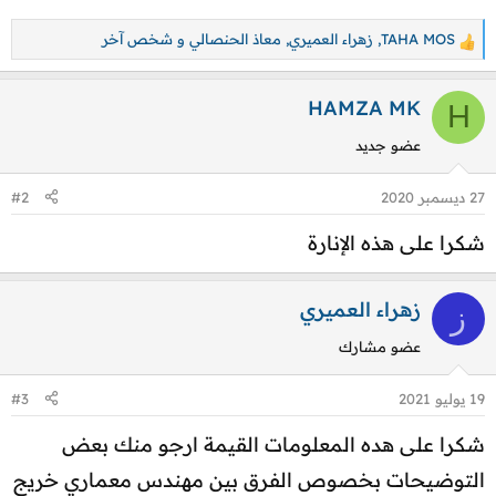
TAHA MOS
,
زهراء العميري
,
معاذ الحنصالي
و شخص آخر
ا
ل
ت
HAMZA MK
H
ف
عضو جديد
ا
ع
27 ديسمبر 2020
#2
ل
ا
شكرا على هذه الإنارة
ت
:
زهراء العميري
ز
عضو مشارك
19 يوليو 2021
#3
شكرا على هده المعلومات القيمة ارجو منك بعض
التوضيحات بخصوص الفرق بين مهندس معماري خريج