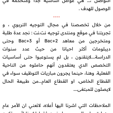
التواصل ،... هي عوامل أساسية جدا ومتحكمة في
الوصول للهدف .​
----
من خلال تخصصنا في مجال التوجيه التربوي ، و
تجربتنا في موقع ومنتدى توجيه نت.نت : نجد عدة طلبة
ومتخرجين من معاهد Bac+2 أو Bac+3 وحتى
ديبلومات أكثر احيانا من حيث عدد سنوات
الدراسة....لايتقنون ، بل لم يستوعبوا حتى أساسيات
التخصص الدي يعتقدون أنهم حاملوه من الناحية
الفعلية. وهنا، حينما يجرون مباريات التوظيف سواء في
القطاع الخاص، او القطاع العام...من طبيعة الحال
لايصلون للمبتغى....
الملاحظات التي اشرنا اليها أعلاه، لاتعني ان الأمر عام