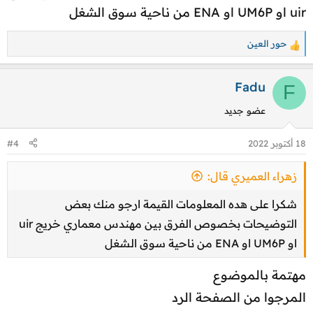
uir او UM6P او ENA من ناحية سوق الشغل
حور العين
ا
ل
ت
Fadu
F
ف
عضو جديد
ا
ع
18 أكتوبر 2022
#4
ل
ا
زهراء العميري قال:
ت
:
شكرا على هده المعلومات القيمة ارجو منك بعض
التوضيحات بخصوص الفرق بين مهندس معماري خريج uir
او UM6P او ENA من ناحية سوق الشغل
مهتمة بالموضوع
المرجوا من الصفحة الرد