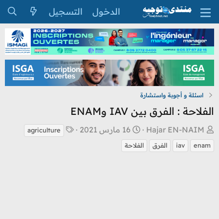
الدخول
التسجيل
اسئلة و أجوبة واستشارة
الفلاحة : الفرق بين IAV وENAM
ب
ت
ا
Hajar EN-NAIM
16 مارس 2021
agriculture
ا
ا
ل
enam
iav
الفرق
الفلاحة
د
ر
و
ئ
ي
س
ا
خ
و
ل
ا
م
م
ل