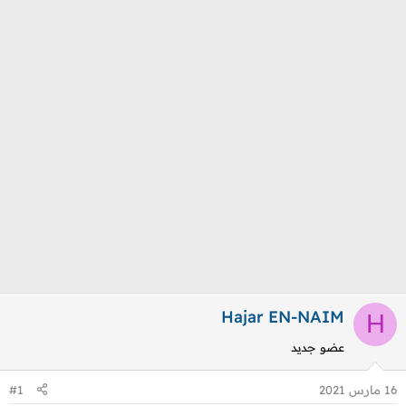
و
ب
ض
د
و
ء
ع
Hajar EN-NAIM
H
عضو جديد
16 مارس 2021
#1