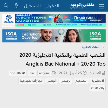
الدخول
التسجيل
اللغات الاجنبية
الشعب العلمية والتقنية الانجليزية 2020
Anglais Bac National + 20/20 Top
ب
ت
ا
الاستاذ
23 أبريل 2021
top 20/20
bac
anglais
ا
ا
ل
الانجليزية
التصحيح
الرسمي
الوطني
انجازات نموذجية
د
ر
و
باك 2020
ئ
ي
س
ا
خ
و
ل
ا
م