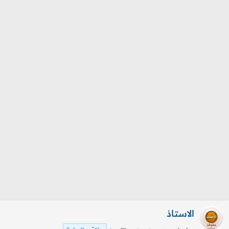
م
ل
و
ب
ض
د
و
ء
ع
الاستاذ