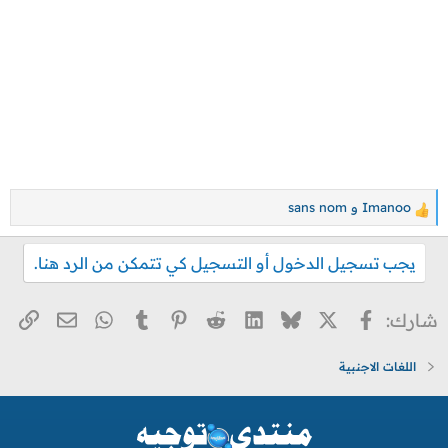
Imanoo
و
sans nom
ا
ل
يجب تسجيل الدخول أو التسجيل كي تتمكن من الرد هنا.
ت
ف
ا
X
فيسبوك
Bluesky
LinkedIn
Reddit
Pinterest
Tumblr
WhatsApp
الر
البريد ا
شارك:
ع
ل
اللغات الاجنبية
ا
ت
: