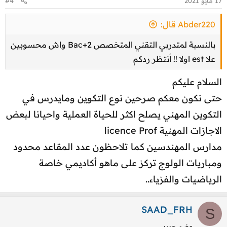
17 مايو 2021
#4
Abder220 قال:
بالنسبة لمتدربي التقني المتخصص Bac+2 واش محسوبين
علا est اولا !! أنتظر ردكم
السلام عليكم
حتى نكون معكم صرحين نوع التكوين ومايدرس في
التكوين المهني يصلح اكثر للحياة العملية واحيانا لبعض
الاجازات المهنية licence Prof
مدارس المهندسين كما تلاحظون عدد المقاعد محدود
ومباريات الولوج تركز على ماهو أكاديمي خاصة
الرياضيات والفزياء..
SAAD_FRH
S
عضو جديد