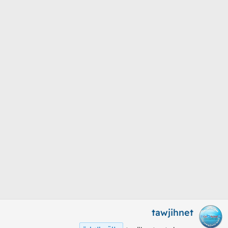
م
ل
و
ب
ض
د
و
ء
ع
tawjihnet