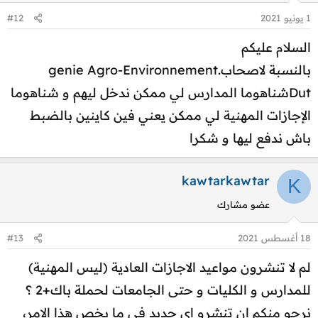
1 يونيو 2021
#12
السلام عليكم
بالنسبة لاصحابgenie Agro-Environnement.
Dutشناهوما المدارس لي ممكن ندخل ليهم و شناهوما
الإجازات المهنية لي ممكن يعني فين كاينين بالضبط
باش ندفع ليها و شكرا
kawtarkawtar
K
عضو مشارك
18 أغسطس 2021
#13
لم لا تنشرون مواعيد الاجازات العادية (ليس المهنية)
للمدارس و الكليات و حتى الجامعات لحملة باك+2 ؟
نرجو منكم ان تنشرو اي جديد في ما يخص هذا الامر،