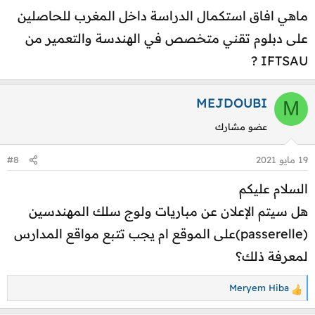
ولوج السنة 3 أو 4 بالمدارس الوطنية للعلوم التطبيقية
ماهي افاق استكمال الدراسة داخل المغرب للحاصلين
:
ENSA ( أي ولوج السنة 1 و 2 سلك المهندسين)
على دبلوم تقني متخصص في الهندسة والتعمير من
وكذلك ولوج السنة 1 أو 2 سلك المهندسين بكليات
IFTSAU ?
العلوم والتقنيات FST
كما أن هناك سلك المهندسين ب ENSET بكل من
Rabat / Mohammedia
MEJDOUBI
M
عضو مشارك
19 مايو 2021
#8
السلام عليكم
هل سيتم الإعلان عن مباريات ولوج سلك المهندسين
(passerelle)على الموقع ام يجب تتبع مواقع المدارس
لمعرفة ذلك؟
Meryem Hiba
ا
ل