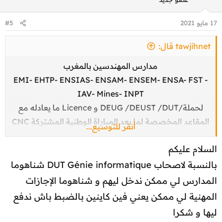
17 مايو 2021
#5
tawjihnet قال:
مدارس المهندسين بالمغرب
EMI- EHTP- ENSIAS- ENSAM- ENSEM- ENSA- FST -
IAV- Mines- INPT
لحملة/DEUG /DEUST /DUT و Licence ما يعادله مع
المقاعد المخصصة لما بعد المباراة الوطنية المشتركة CNC
أنقر للتوسيع...
2020
السلام عليكم
إحصائيات مدارس المهندسين 2018 و 2019 و 2020
مباريات DEUG / Licence
بالنسبة لاصحاب DUT Génie informatique شناهوما
تنبيه من إدارة توجيه نت :
الموضوع
حصري
و خاص فقط
المدارس لي ممكن ندخل ليهم و شناهوما الإجازات
بتوجيه نت.نت
( ولا يسمح بالنقل لمواقع أخرى )
المهنية لي ممكن يعني فين كاينين بالضبط باش ندفع
مشاهدة المرفق 3611
ليها و شكرا