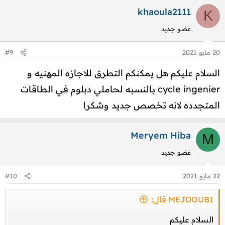
ت
khaoula2111
K
ف
عضو جديد
ا
ع
20 مايو 2021
#9
ل
نشير أيضا أن هناك مجموعة من الاجازات المهنية Licences
ا
السلام عليكم هل يمكنكم التطرق للاجازه المهنيه و
Professionnelles في مختلف المدارس والمعاهد والكليات
ت
cycle ingenier بالنسبه لحاملي دبلوم في الطاقات
:
والتي تبقى من اهم الجسور الممكنة لأصحاب Bac+2
المتجدده لانه تخصص جديد وشكرا
DEUG / DEUST / DUT – Licence ou équivalent
Meryem Hiba
M
عضو جديد
22 مايو 2021
#10
MEJDOUBI قال:
السلام عليكم