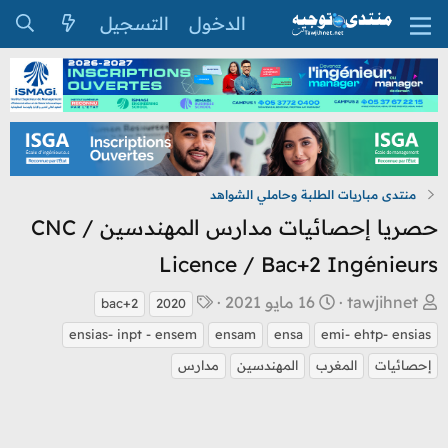
الدخول
التسجيل
منتدى مباريات الطلبة وحاملي الشواهد
حصريا إحصائيات مدارس المهندسين CNC /
Licence / Bac+2 Ingénieurs
ب
ت
ا
tawjihnet
16 مايو 2021
bac+2
2020
ا
ا
ل
ensias- inpt - ensem
ensam
ensa
emi- ehtp- ensias
د
ر
و
إحصائيات
المغرب
المهندسين
مدارس
ئ
ي
س
ا
خ
و
ل
ا
م