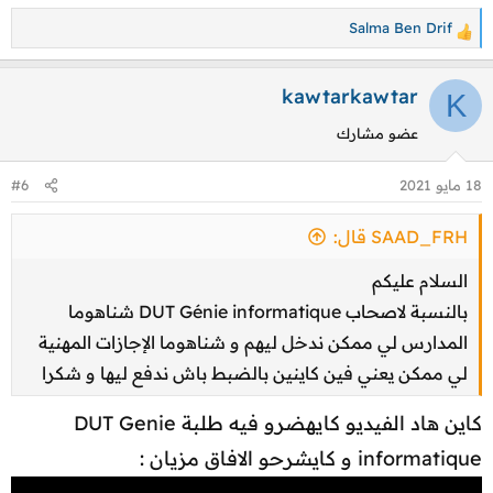
نظرا للتساؤلات المطروحة حول عدد المقاعد المخصصة
Salma Ben Drif
ا
للمدارس العليا المهندسين ( EMI- EHTP- ENIM-
ل
ENSIAS- INPT - ENSEM- INSEA...) بعد سنتي الكلية
ت
kawtarkawtar
K
DEUG او ما يعادله سواء بكلية العلوم والتقنيات FST أو DUT
ف
عضو مشارك
ا
أو BTS في بعض التخصصات او بعد الاجازة
.
ع
يسرنا في منتديات توجيه نت
tawjihnet.net
، بشكل حصري
18 مايو 2021
#6
ل
تقديم المعطيات والاحصائيات الحصرية التالية 2018 و 2019
ا
SAAD_FRH قال:
و 2020 :
ت
:
السلام عليكم
بالنسبة لاصحاب DUT Génie informatique شناهوما
المدارس لي ممكن ندخل ليهم و شناهوما الإجازات المهنية
لي ممكن يعني فين كاينين بالضبط باش ندفع ليها و شكرا
كاين هاد الفيديو كايهضرو فيه طلبة DUT Genie
informatique و كايشرحو الافاق مزيان :