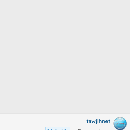
م
ل
و
ب
ض
د
و
ء
ع
tawjihnet