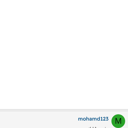
mohamd123
M