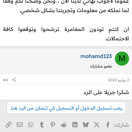
عموما لاجواب نهائي لدينا الان ، ونحن وضحنا لكم وفقا
لما نملكه من معلومات وتجربتنا بشكل شخصي.
ان كنتم تودون المغامرة ترشحوا وتوقعوا كافة
الاحتمالات.​
mohamd123
M
عضو مشارك
2 يوليو 2022
#4
شكرا جزيلا على الرد
يجب تسجيل الدخول أو التسجيل كي تتمكن من الرد هنا.
X
فيسبوك
Bluesky
LinkedIn
Reddit
Pinterest
Tumblr
WhatsApp
الر
البريد ا
شارك: