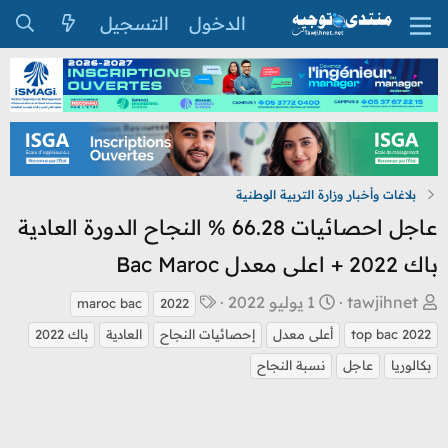
الدخول
التسجيل
بلاغات وأخبار وزارة التربية الوطنية
عاجل احصائيات 66.28 % النجاح الدورة العادية
باك 2022 + اعلى معدل Bac Maroc
ب
ت
ا
tawjihnet
1 يوليو 2022
maroc bac
2022
ا
ا
ل
top bac 2022
أعلى معدل
إحصائيات النجاح
العادية
باك 2022
د
ر
و
بكالوريا
عاجل
نسبة النجاح
ئ
ي
س
ا
خ
و
ل
ا
م