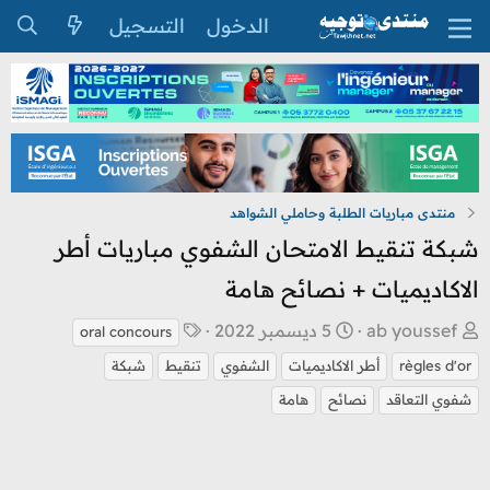
الدخول
التسجيل
منتدى مباريات الطلبة وحاملي الشواهد
شبكة تنقيط الامتحان الشفوي مباريات أطر
الاكاديميات + نصائح هامة
ب
ت
ا
ab youssef
5 ديسمبر 2022
oral concours
ا
ا
ل
règles d'or
أطر الاكاديميات
الشفوي
تنقيط
شبكة
د
ر
و
شفوي التعاقد
نصائح
هامة
ئ
ي
س
ا
خ
و
ل
ا
م