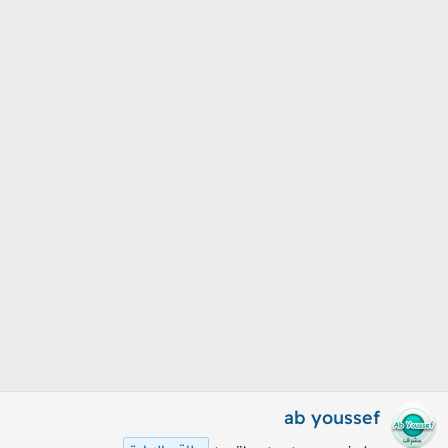
م
ل
و
ب
ض
د
و
ء
ع
ab youssef