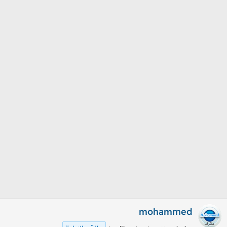
م
ل
و
ب
ض
د
و
ء
ع
mohammed