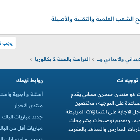
يجب تس
الدروس والامتحانات الابتدائي والاعدادي و التأهيلي
الدراسة بالسنة 2 بكالوريا
 توجيه نت
روابط تهمك
ت هو منتدى حصري مجاني يقدم
أسئلة و أجوبة واست
مساعدة على التوجيه ، مختصين
منتدى الاحرار
 الاجابة على التساؤلات المرتبطة
جديد مباريات الباك
جيه ، وتقديم توضيحات وشروحات
مباريات أقل من البا
ريات المدارس والمعاهد بالمغرب.
دروس و امتحانات البك