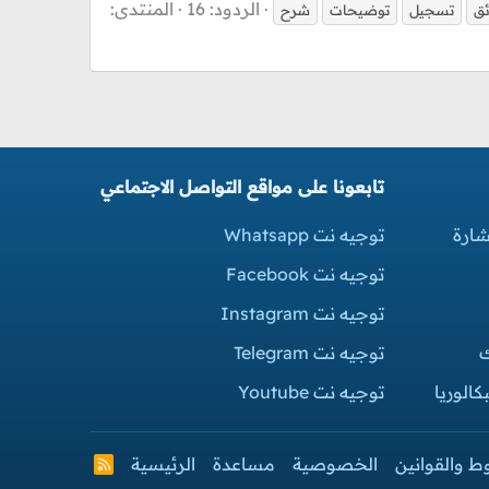
الردود: 16
المنتدى:
ئق
تسجيل
توضيحات
شرح
تابعونا على مواقع التواصل الاجتماعي
شارة
توجيه نت Whatsapp
توجيه نت Facebook
توجيه نت Instagram
ك
توجيه نت Telegram
الوريا
توجيه نت Youtube
ط والقوانين
الخصوصية
مساعدة
الرئيسية
R
S