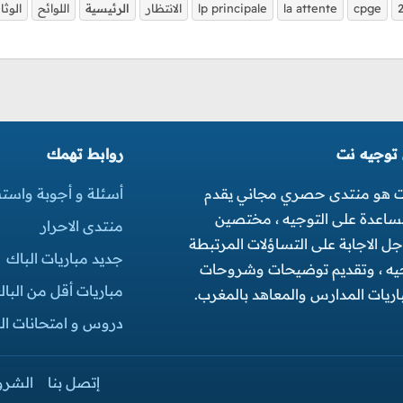
cpge
la attente
lp principale
الانتظار
الرئيسية
اللوائح
الوثا
 توجيه نت
روابط تهمك
ت هو منتدى حصري مجاني يقدم
أسئلة و أجوبة واست
مساعدة على التوجيه ، مختصين
منتدى الاحرار
 الاجابة على التساؤلات المرتبطة
جديد مباريات الباك
جيه ، وتقديم توضيحات وشروحات
مباريات أقل من البا
ريات المدارس والمعاهد بالمغرب.
دروس و امتحانات البك
إتصل بنا
الشرو