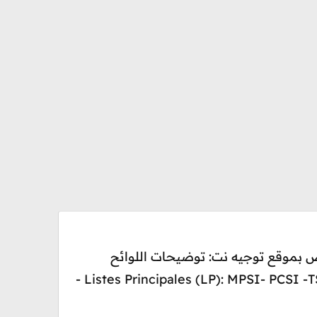
ملف التسجيل بالأقسام التحضيرية CPGE 2021 حصريا وخاص بموقع توجيه نت: توضيحات اللوائح
الرئيسية LP و لوائح الانتظار LA + أهمية الترتيب المعبر عنه في فترة الترشيحات Listes Principales (LP): MPSI- PCSI -TSI - ECS - ECT -