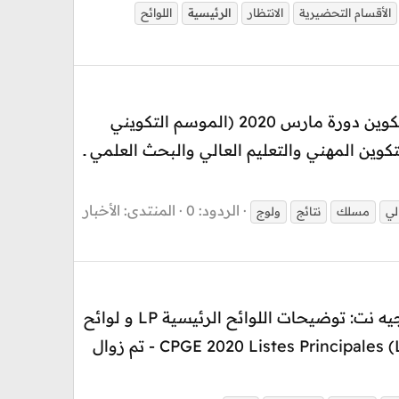
الأقسام التحضيرية
الانتظار
الرئيسية
اللوائح
نتائج نهائية لمباراة ولوج مسلك تكوين أطر الإدارة التربوية 2020 لمراكز الجهوية لمهن التربية والتكوين دورة مارس 2020 (الموسم التكويني
والتكوين المهني والتعليم العالي والبحث العلمي ــ
الردود: 0
المنتدى:
الأخبار
لي
مسلك
نتائج
ولوج
توضيحات هامة تسجيل المقبولين وملف التسجيل بالأقسام التحضيرية حصريا وخاص بموقع توجيه نت: توضيحات اللوائح الرئيسية LP و لوائح
الانتظار LA + أهمية الترتيب المعبر عنه في فترة الترشيحات CPGE 2020 Listes Principales (LP): MPSI- PCSI -TSI - ECS - ECT - تم زوال