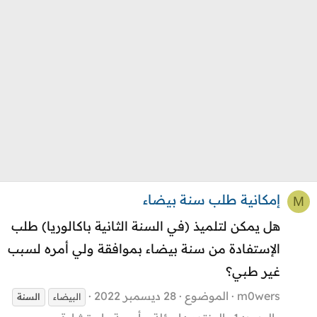
إمكانية طلب سنة بيضاء
M
هل يمكن لتلميذ (في السنة الثانية باكالوريا) طلب
الإستفادة من سنة بيضاء بموافقة ولي أمره لسبب
غير طبي؟
m0wers
الموضوع
28 ديسمبر 2022
البيضاء
السنة