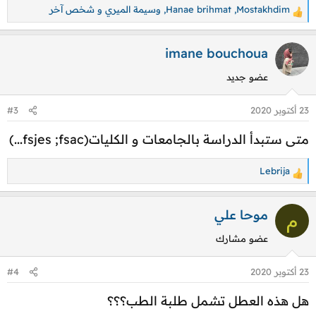
Mostakhdim
,
Hanae brihmat
,
وسيمة الميري
و شخص آخر
ا
ل
ت
imane bouchoua
ف
عضو جديد
ا
ع
23 أكتوبر 2020
#3
ل
ا
متى ستبدأ الدراسة بالجامعات و الكليات(fsjes ;fsac...)
ت
:
Lebrija
ا
ل
ت
موحا علي
م
ف
عضو مشارك
ا
ع
23 أكتوبر 2020
#4
ل
ا
هل هذه العطل تشمل طلبة الطب؟؟؟
ت