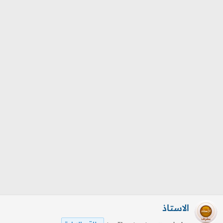
م
ل
و
ب
ض
د
و
ء
ع
الاستاذ