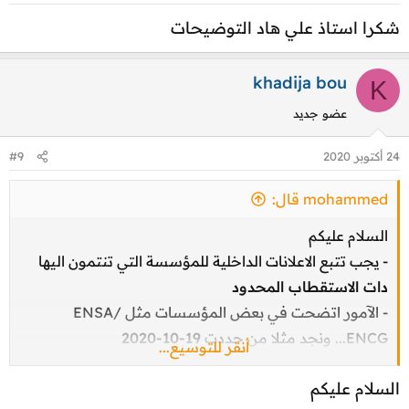
ا
شكرا استاذ علي هاد التوضيحات
ت
:
khadija bou
K
عضو جديد
24 أكتوبر 2020
#9
mohammed قال:
السلام عليكم
- يجب تتبع الاعلانات الداخلية للمؤسسة التي تنتمون اليها
دات الاستقطاب المحدود
- الآمور اتضحت في بعض المؤسسات مثل ENSA/
ENCG... ونجد مثلا من حددت
19-10-2020
أنقر للتوسيع...
. وأخرى حدد مواعيد أخرى اليكم مثال
السلام عليكم
ENCG Marrakech :
Compte tenu des nombreux