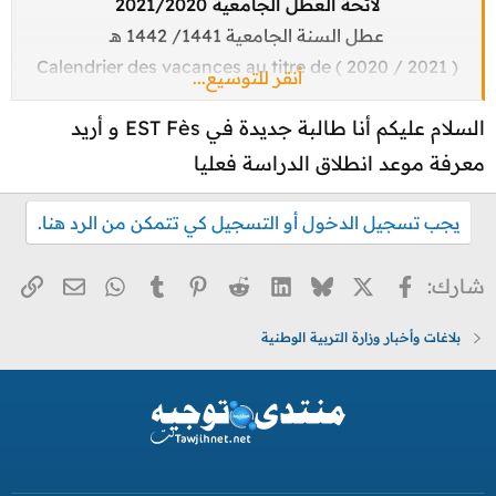
لائحة العطل الجامعية 2021/2020
عطل السنة الجامعية 1441/ 1442 هـ
( 2021 / 2020 ) Calendrier des vacances au titre de
أنقر للتوسيع...
l’année universitaire
السلام عليكم أنا طالبة جديدة في EST Fès و أريد
مشاهدة المرفق 2837
جدول عطل الموسم الجامعي 2020 / 2021
معرفة موعد انطلاق الدراسة فعليا
مشاهدة المرفق 2859
( 2021 / 2020 ) Calendrier des vacances au titre de
يجب تسجيل الدخول أو التسجيل كي تتمكن من الرد هنا.
l’année universitaire​
X
فيسبوك
Bluesky
LinkedIn
Reddit
Pinterest
Tumblr
WhatsApp
الر
البريد ا
شارك:
بلاغات وأخبار وزارة التربية الوطنية