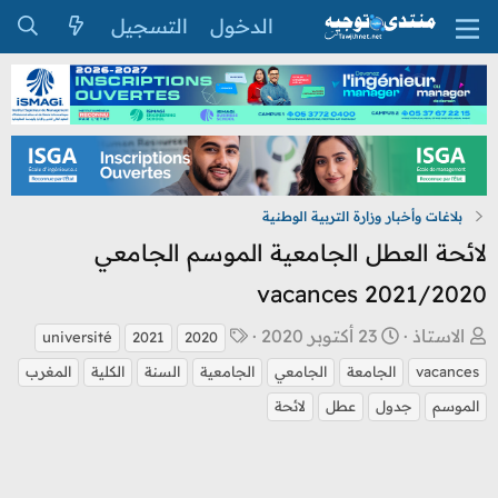
الدخول
التسجيل
بلاغات وأخبار وزارة التربية الوطنية
لائحة العطل الجامعية الموسم الجامعي
2021/2020 vacances
ب
ت
ا
الاستاذ
23 أكتوبر 2020
université
2021
2020
ا
ا
ل
vacances
الجامعة
الجامعي
الجامعية
السنة
الكلية
المغرب
د
ر
و
الموسم
جدول
عطل
لائحة
ئ
ي
س
ا
خ
و
ل
ا
م