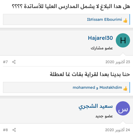
ا
هل هدا البلاغ لا يشمل المدارس العليا للأساتدة ؟؟؟؟
ت
:
Ibtissam Elbourimi
ا
ل
ت
Hajarel30
H
ف
عضو مشارك
ا
ع
23 أكتوبر 2020
#7
ل
ا
حنا بدينا بعدا لقراية بقات غا لعطلة
ت
:
Mostakhdim
و
mohammed
ا
ل
ت
سعيد الشجري
س
ف
عضو جديد
ا
ع
24 أكتوبر 2020
#8
ل