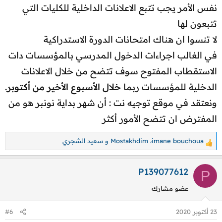
نفس الأمر يجب تتبع الاعلانات الداخلية للكليات التي
تتبعون لها
لا تنسوا ان هناك امتحانات الدورة الاستدراكية
في الغالب اجراءات الدخول المدرسي بالمؤسسات دات
الاستقطاب المفتوح سوف تتضح من خلال الاعلانات
الدخلية للمؤسسات ربما
خلال الأسبوع الأخير من أكتوبر.
ونعتقد في موقع توجيه نت : أن شهر بداية نونبر هو من
المفترض ان تتضح الأمور أكثر
imane bouchoua
،
Mostakhdim
و
سعيد الشجري
ا
ل
ت
P139077612
P
ف
عضو مشارك
ا
ع
23 أكتوبر 2020
#6
ل