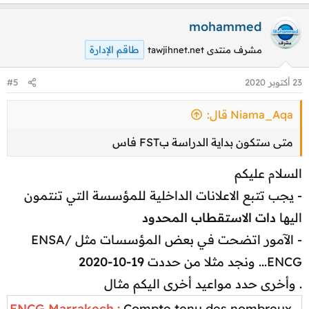
:
mohammed
طاقم الإدارة
مشرف منتدى tawjihnet.net
23 أكتوبر 2020
#5
Niama_Aqa قال:
متى ستكون بداية الدراسة بFST فاس
السلام عليكم
- يجب تتبع الاعلانات الداخلية للمؤسسة التي تنتمون
اليها
دات الاستقطاب المحدود
- الآمور اتضحت في بعض المؤسسات مثل ENSA/
ENCG... ونجد مثلا من حددت
19-10-2020
. وأخرى حدد مواعيد أخرى اليكم مثال
ENCG Marrakech :
Compte tenu des nombreux