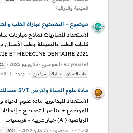
المهنية والترقية
موضوع + التصحيح مباراة الطب والصيدلة وطب الأسنان 21
PHARMACIE ET MÉDECINE DENTAIRE 2021
ab youssef
الموضوع
23 يونيو 2022
21
الردود: 0
الم
طب الاسنان
مباراة
موضوع
مادة علوم الحياة والارض SVT مسالك عربية فرنسية انجليزية باك 2021 + التصحيح top 20/20
الرياضية ( A) خيار عربية - فرنسية...
الاستاذ
الموضوع
27 مايو 2022
e
2021