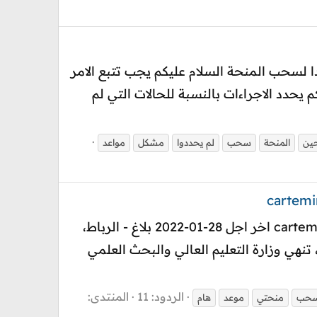
 بالنسبة للممنوحين 2021 الدين لم يحددوا موعدا لسحب المنحة السلام عليكم يجب تتبع الامر
حدد الاجراءات بالنسبة للحالات التي لم
حين
المنحة
سحب
لم يحددوا
مشكل
مواعد
هم بشأن إطلاق خدمة إلكترونية جديدة لحجز موعد استلام البطاقة البنكية "منحتي" carteminhaty 2021 اخر اجل 28-01-2022 بلاغ - الرباط،
مساطر، تنهي وزارة التعليم العالي والبحث العلمي
الردود: 11
المنتدى:
حب
منحتي
موعد
هام