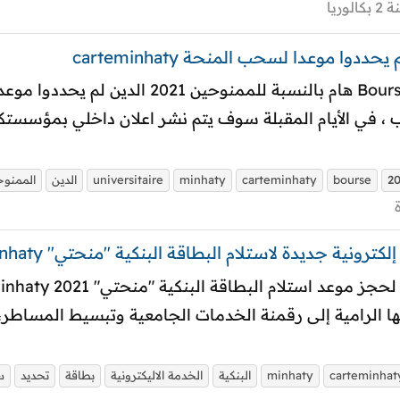
وريا
Bourse Universitaire Carteminhaty 2021 هام
، في الأيام المقبلة سوف يتم نشر اعلان داخلي بمؤسستكم ي
2
bourse
carteminhaty
minhaty
universitaire
الدين
الممنو
20 : في إطار سياستها الرامية إلى رقمنة الخدمات الجامعية وتبسيط ال
carteminhat
minhaty
البنكية
الخدمة الاليكترونية
بطاقة
تحديد
س