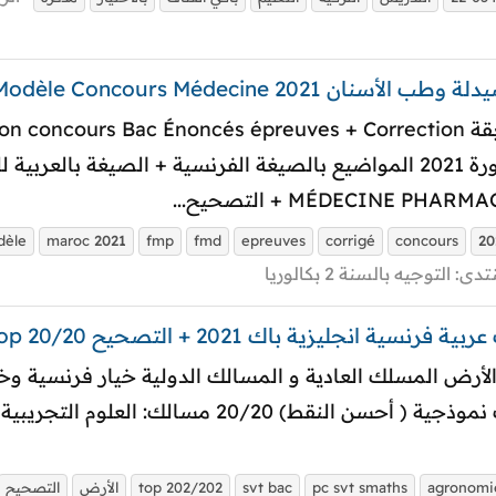
Modèle Concours Médecine 20
MÉDECINE  + التصحيح...
dèle
maroc
2021
fmp
fmd
epreuves
corrigé
concours
20
نتدى:
التوجيه بالسنة 2 بكالوريا
agronomi
pc svt smaths
svt bac
top 202/202
الأرض
التصحيح