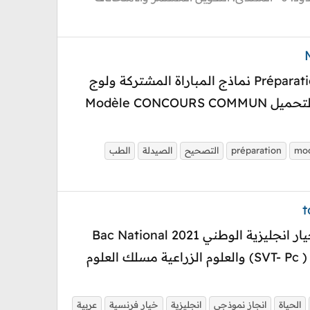
الاستعداد للمباريات نماذج مباريات سابقة Préparation concours Bac Énoncés épreuves + Correction نماذج المباراة المشتركة ولوج
كليات الطب والصيدلة وطب الأسنان دورة 2021 المواضيع بالصيغة الفرنسية + الصيغة بالعربية للتحميل Modèle CONCOURS COMMUN
mo
préparation
التصحيح
الصيدلة
الطب
الاستعداد للبكالوريا مادة علوم الحياة والأرض المسلك العادية و المسالك الدولية خيار فرنسية وخيار انجليزية الوطني 2021 Bac National
الموضوع + عناصر التصحيح + إنجازات نموذجية ( أحسن النقط) 20/20 مسالك: العلوم التجريبية ( SVT- Pc) والعلوم الزراعية مسلك العلوم
الحياة
انجاز نموذجي
انجليزية
خيار فرنسية
عربية