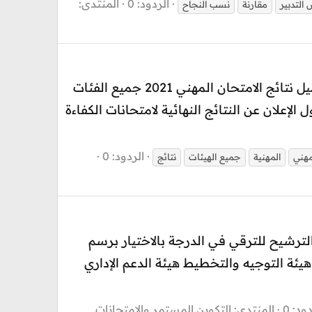
الردود: 0
المنتدى:
التدبير
مقارنة
نسب النجاح
جديد الكفاءة المهنية 2021 Examen prof نتائج الامتحان المهني جميع الهيئات والفئات 2021 تحميل نتائج الامتحان المهني 2021 جميع الفئات
لوائح أسماء الناجحين في امتحان الكفاءة المهنية- دورة دجنبر 2021 بلاغ حول الإعلان عن النتائج النهائية لامتحانات الكفاءة
الردود: 0
مهني
المهنية
جميع الهيئات
نتائج
عليم الولي والرياضة مذكرة رقم 22-054 بتاريخ 29 يونيو 2022 في شأن الترشيح للترقي في الدرجة بالاختيار برسم
لية هيئة التوجيه والتخطيط هيئة الدعم الإداري
ود: 0
المنتدى:
التكوين المستمر والامتحانات