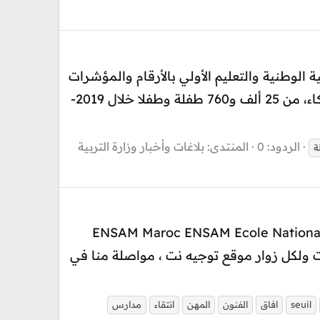
الوطنية والتعليم الأولي بالأرقام والمؤشرات
برسم الموسم الدراسي 2021-2020 • ارتفاع عدد المسجلين بالتعليم الأولي، بفضل مساهمة الشركاء، من 25 ألف و760 طفلة وطفلا خلال 2019-
الردود: 0
المنتدى:
بلاغات وأخبار وزارة التربية
ة
ENSAM Maroc ENSAM Ecole Nationale Supérieure d -
ا في منتديات توجيه نت ولكل زوار موقع توجيه نت ، مواصلة منا في
seuil
افاق
الفنون
المهن
انتقاء
مدارس