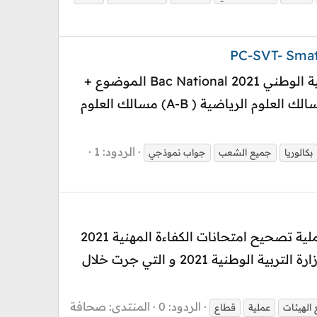
الاستعداد للبكالوريا Bac National مادة الرياضيات المسلك العادية والمسالك الدولية خيار فرنسية الوطني 2021 Bac National الموضوع +
التصحيح إنجازات نموذجية ( أحسن النقط) 20/20 مسالك: العلوم التجريبية ( Agro -SVT- Pc) مسالك العلوم الرياضية ( A-B) مسالك العلوم
الردود: 1
بكالوريا
جميع الشعب
جواب نموذجي
جديد أخبار امتحانات الكفاءة المهنية للهيئات العاملة بقطاع التربية الوطنية دجنبر 2021 انطلاق عملية تصحيح امتحانات الكفاءة المهنية 2021
تناقلت بعص المصادر الصحفية ، خبر انطلاق عملية تصحيح امتحانات الكفاءة المهنية لموظفي وزارة التربية الوطنية 2021 و التي جرت خلال
الردود: 0
المنتدى:
صحافة
الهيئات
عملية
قطاع