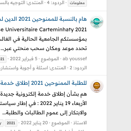
الردود: 4
المنتدى:
التوجيه بالسنة 2 بكال
معلومات
هام بالنسبة للممنوحين 2021 الدين لم يحددوا موعدا لسحب المنحة carteminhaty
بمؤسستكم الجامعية الحالية في الغالب 
تحدد موعد ومكان سحب منحتي عبر...
ab youssef
الموضوع
5 فبراير 2022
021
الردود: 2
المنتدى:
اسئلة و أجوبة واستشارة
للطلبة الممنوحين 2021 إطلاق خدمة إلكترونية جديدة لاستلام البطاقة البنكية "منحتي" carteminhaty
الأربعاء 19 يناير 22
والابتكار إلى عموم الطالبات والطلبة...
الاستاذ
الموضوع
20 يناير 2022
y
2021