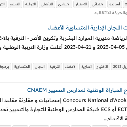
أساتذة
الابتدائي
الاختيار
الاعدادي
التأهيلي
الترقية
التعليم
الت
والحركة الانتقالية
اللجان الإدارية المتساوية الأعضاء مابين 05-04-2023 و 21-4
ل 2023
الاختيار
الادارية
الاعضاء
الترقية
اللجان
المتساوية
برمجة
باراة الوطنية لمدارس التسيير CNAEM
ours National d'Accès aux Ecoles Management CNAEM
الاقسام...