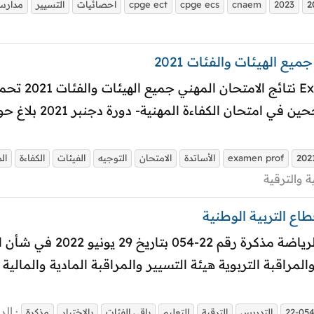
2
2023
cnaem
cpge ecs
cpge ect
احصائيات
التسيير
مدارس 
ميع الهيئات والفئات 2021
التدريس وباقي الأطر 
202
examen prof
الأساتدة
الامتحان
التوجيه
الفيئات
الكفاءة
ال
ة والترقية
وزارة التربية الوطنية والت
أطير والمراقبة التربوية هيئة التسيير والمراقبة المادية والما
الرد
22-05
التدريس
الترقية
التعليم
باقي الفئات
بالاختيار
مذكرة